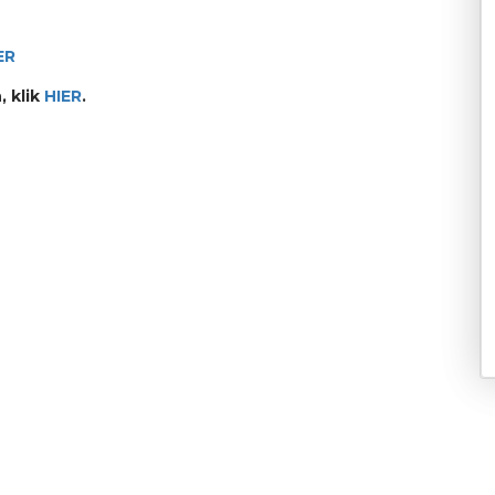
ER
, klik
HIER
.