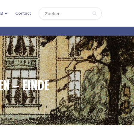
DB
Contact
N – EINDE