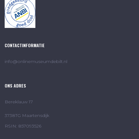
CONTACTINFORMATIE
info@onlinemuseumdebilt.nl
ONS ADRES
Bereklauw 17
3738TG Maartensdijk
RSIN: 857093526