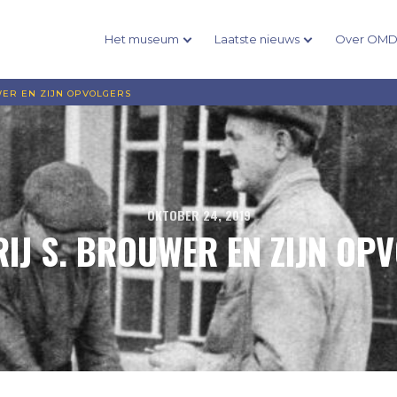
Het museum
Laatste nieuws
Over OM
WER EN ZIJN OPVOLGERS
OKTOBER 24, 2019
IJ S. BROUWER EN ZIJN OP