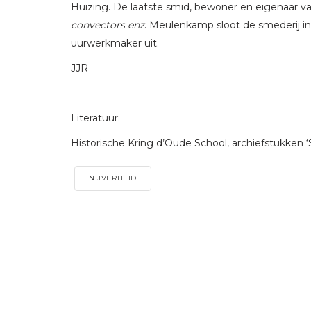
Huizing. De laatste smid, bewoner en eigenaar v
convectors enz
. Meulenkamp sloot de smederij in
uurwerkmaker uit.
JJR
Literatuur:
Historische Kring d’Oude School, archiefstukken ‘
NIJVERHEID