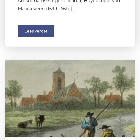
Amsterdamse regent Joan (I) Huydecoper van
Maarseveen (1599-1661), […]
Lees verder