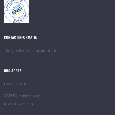
CONTACTINFORMATIE
info@onlinemuseumdebilt.nl
ONS ADRES
Bereklauw 17
3738TG Maartensdijk
RSIN: 857093526