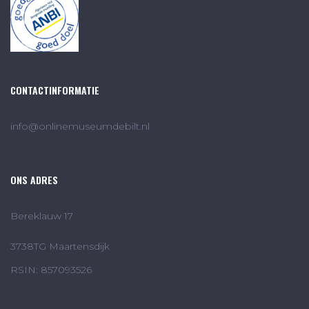
CONTACTINFORMATIE
info@onlinemuseumdebilt.nl
ONS ADRES
Bereklauw 17
3738TG Maartensdijk
RSIN: 857093526