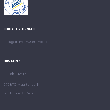
CONTACTINFORMATIE
info@onlinemuseumdebilt.nl
ONS ADRES
Bereklauw 17
3738TG Maartensdijk
RSIN: 857093526