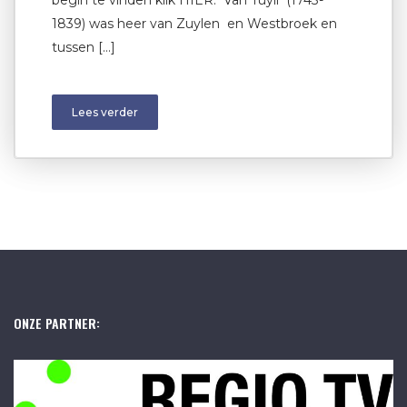
begin te vinden klik HIER. Van Tuyll (1743-
1839) was heer van Zuylen en Westbroek en
tussen […]
Lees verder
ONZE PARTNER: