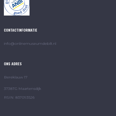
CONTACTINFORMATIE
info@onlinemuseumdebilt.nl
ONS ADRES
Bereklauw 17
3738TG Maartensdijk
RSIN: 857093526