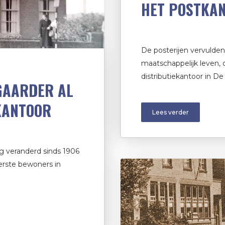
HET POSTKAN
De posterijen vervulden 
maatschappelijk leven, 
distributiekantoor in De
GAARDER AL
KANTOOR
Lees verder
g veranderd sinds 1906
erste bewoners in