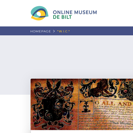
HOMEPAGE
"W.I.C."