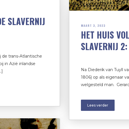
DE SLAVERNIJ
MAART 3, 2023
HET HUIS VO
SLAVERNIJ 2:
 de trans-Atlantische
j in Azië inlandse
Na Diederik van Tuyll v
…]
1806) op als eigenaar v
welgesteld man. Gerard
Lees verder