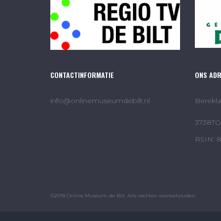
CONTACTINFORMATIE
ONS AD
info@onlinemuseumdebilt.nl
Berekla
3738TG 
RSIN: 
©2018 Online Museum de Bilt. Alle rechten voorbehouden.