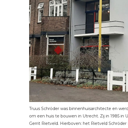
Truus Schröder was binnenhuisarchitecte en werd 
om een huis te bouwen in Utrecht. Zij in 1985 in
Gerrit Rietveld. Hierboven: het Rietveld Schröder 