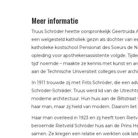
Meer informatie
Truus Schröder heette oorspronkelijk Geertruida 
een welgesteld katholiek gezin als dochter van een
katholieke kostschool Pensionat des Soeurs de 
opleiding voor apothekersassistente volgde. Tijdens
tijd’ noemde – maakte ze kennis met kunst en arc
aan de Technische Universiteit colleges over archi
In 1911 trouwde zij met Frits Schröder, die een a
Schröder-Schräder. Truus werd lid van de Utrecht
moderne architectuur. Hun huis aan de Biltstraa
haar man, maar zij hield van modern. Daarom liet z
Haar man overleed in 1923 en zij heeft toen Riet
beroemde Rietveld Schröder huis aan de Prins He
samen. Ze kregen een relatie en werkten ook later