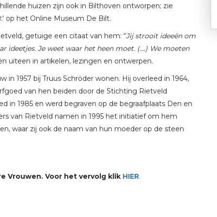
hillende huizen zijn ook in Bilthoven ontworpen; zie
t
’ op het Online Museum De Bilt.
ietveld, getuige een citaat van hem: “
Jij strooit ideeën om
omaar ideetjes. Je weet waar het heen moet. (….) We moeten
n uiteen in artikelen, lezingen en ontwerpen.
uw in 1957 bij Truus Schröder wonen. Hij overleed in 1964,
erfgoed van hen beiden door de Stichting Rietveld
leed in 1985 en werd begraven op de begraafplaats Den en
ters van Rietveld namen in 1995 het initiatief om hem
en, waar zij ook de naam van hun moeder op de steen
e Vrouwen. Voor het vervolg klik
HIER
.