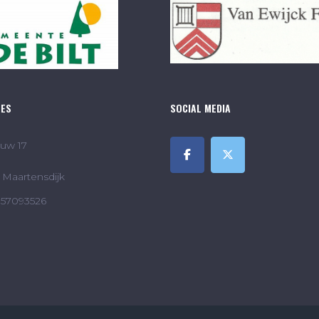
RES
SOCIAL MEDIA
uw 17
Maartensdijk
857093526