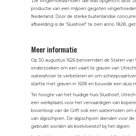
‘De Vingerhoedsmolen’ die was opgericht door J
productie van een miljoen gegoten vingerhoeden
Nederland. Door de sterke buitenlandse concurre
afbeelding is de ‘Sluishoef’ te zien anno 1828, ge
Meer informatie
Op 30 augustus 1626 benoemden de Staten van 
onderzoeken om een vaart te graven van Utrecht
waterafvoer te verbeteren en om scheepvaartver
startte met graven in 1638 en bouwde een sluis me
Ter hoogte van het huidige huis Sluishoef, Utrec
een werkplaats voor het vervaardigen van kope
bovenloop van de Grift ook een watermolen om een
van slijpschijven. De slijpschijven dienden voor 
gebruikt worden als koelvloeistof bij het slijpen.