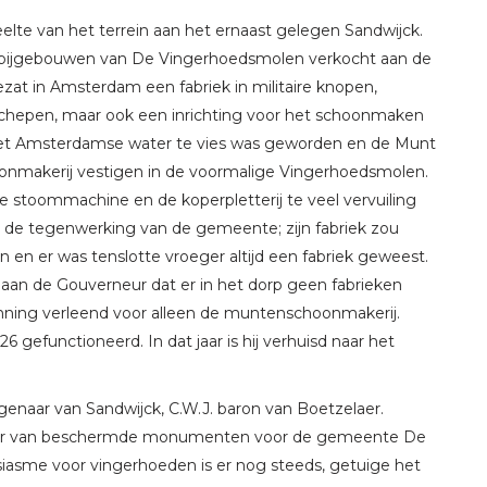
lte van het terrein aan het ernaast gelegen Sandwijck.
e bijgebouwen van De Vingerhoedsmolen verkocht aan de
zat in Amsterdam een fabriek in militaire knopen,
schepen, maar ook een inrichting voor het schoonmaken
 het Amsterdamse water te vies was geworden en de Munt
oonmakerij vestigen in de voormalige Vingerhoedsmolen.
e stoommachine en de koperpletterij te veel vervuiling
de tegenwerking van de gemeente; zijn fabriek zou
en er was tenslotte vroeger altijd een fabriek geweest.
an de Gouverneur dat er in het dorp geen fabrieken
gunning verleend voor alleen de muntenschoonmakerij.
 gefunctioneerd. In dat jaar is hij verhuisd naar het
eigenaar van Sandwijck, C.W.J. baron van Boetzelaer.
egister van beschermde monumenten voor de gemeente De
sme voor vingerhoeden is er nog steeds, getuige het