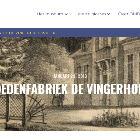
Het museum
Laatste nieuws
Over OM
RIEK DE VINGERHOEDSMOLEN
JANUARI 23, 2019
EDENFABRIEK DE VINGERH