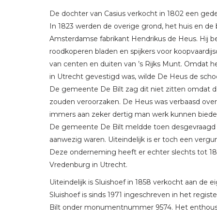
De dochter van Casius verkocht in 1802 een gedee
In 1823 werden de overige grond, het huis en d
Amsterdamse fabrikant Hendrikus de Heus. Hij be
roodkoperen bladen en spijkers voor koopvaardij
van centen en duiten van ’s Rijks Munt. Omdat
in Utrecht gevestigd was, wilde De Heus de sch
De gemeente De Bilt zag dit niet zitten omdat d
zouden veroorzaken. De Heus was verbaasd over 
immers aan zeker dertig man werk kunnen bieden 
De gemeente De Bilt meldde toen desgevraagd a
aanwezig waren. Uiteindelijk is er toch een ver
Deze onderneming heeft er echter slechts tot 1826
Vredenburg in Utrecht.
Uiteindelijk is Sluishoef in 1858 verkocht aan de 
Sluishoef is sinds 1971 ingeschreven in het r
Bilt onder monumentnummer 9574. Het enthousia