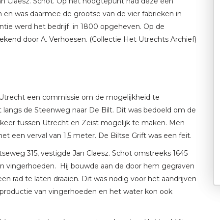
an Claesz. Schot. Op het hoogtepunt had deze een
 en was daarmee de grootse van de vier fabrieken in
ntie werd het bedrijf in 1800 opgeheven. Op de
tekend door A. Verhoesen. (Collectie Het Utrechts Archief)
Utrecht een commissie om de mogelijkheid te
 langs de Steenweg naar De Bilt. Dit was bedoeld om de
keer tussen Utrecht en Zeist mogelijk te maken. Men
t een verval van 1,5 meter. De Biltse Grift was een feit.
htseweg 315, vestigde Jan Claesz. Schot omstreeks 1645
ren vingerhoeden. Hij bouwde aan de door hem gegraven
 rad te laten draaien. Dit was nodig voor het aandrijven
de productie van vingerhoeden en het water kon ook