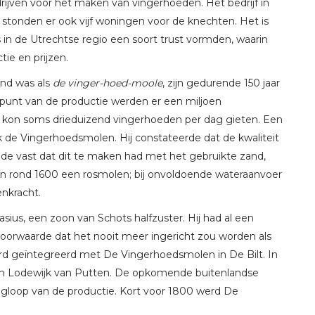
edrijven voor het maken van vingerhoeden. Het bedrijf in
 stonden er ook vijf woningen voor de knechten. Het is
 in de Utrechtse regio een soort trust vormden, waarin
ie en prijzen.
kend was als
de vinger-hoed-moole
, zijn gedurende 150 jaar
unt van de productie werden er een miljoen
 kon soms drieduizend vingerhoeden per dag gieten. Een
de Vingerhoedsmolen. Hij constateerde dat de kwaliteit
e vast dat dit te maken had met het gebruikte zand,
men rond 1600 een rosmolen; bij onvoldoende wateraanvoer
enkracht.
asius, een zoon van Schots halfzuster. Hij had al een
e voorwaarde dat het nooit meer ingericht zou worden als
werd geïntegreerd met De Vingerhoedsmolen in De Bilt. In
on Lodewijk van Putten. De opkomende buitenlandse
ugloop van de productie. Kort voor 1800 werd De