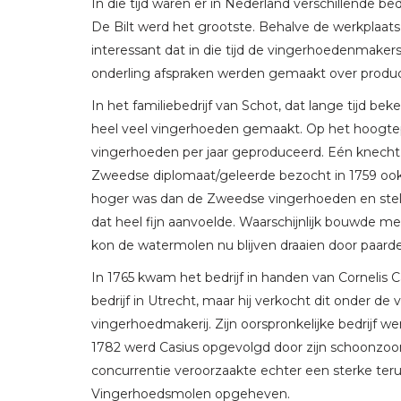
In die tijd waren er in Nederland verschillende b
De Bilt werd het grootste. Behalve de werkplaats
interessant dat in die tijd de vingerhoedenmakers
onderling afspraken werden gemaakt over product
In het familiebedrijf van Schot, dat lange tijd be
heel veel vingerhoeden gemaakt. Op het hoogtep
vingerhoeden per jaar geproduceerd. Eén knecht
Zweedse diplomaat/geleerde bezocht in 1759 ook 
hoger was dan de Zweedse vingerhoeden en steld
dat heel fijn aanvoelde. Waarschijnlijk bouwde 
kon de watermolen nu blijven draaien door paard
In 1765 kwam het bedrijf in handen van Cornelis C
bedrijf in Utrecht, maar hij verkocht dit onder d
vingerhoedmakerij. Zijn oorspronkelijke bedrijf 
1782 werd Casius opgevolgd door zijn schoonzo
concurrentie veroorzaakte echter een sterke ter
Vingerhoedsmolen opgeheven.