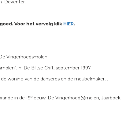
n Deventer.
goed. Voor het vervolg klik
HIER
.
 ‘De Vingerhoedsmolen’
smolen’, in: De Biltse Grift, september 1997.
t: de woning van de danseres en de meubelmaker, ,
e
rande in de 19
eeuw. De Vingerhoed(s)molen, Jaarboek