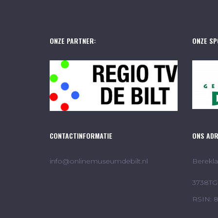
ONZE PARTNER:
ONZE SP
CONTACTINFORMATIE
ONS AD
info@onlinemuseumdebilt.nl
Berekla
3738TG 
RSIN: 