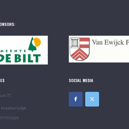
ONSORS:
RES
SOCIAL MEDIA
uw 17
Maartensdijk
857093526