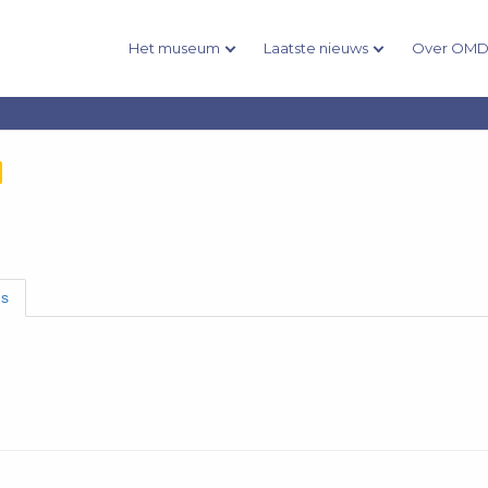
Het museum
Laatste nieuws
Over OM
ns