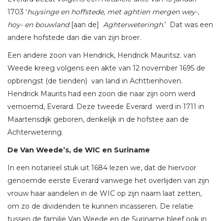
1703 ‘
huysinge en hoffstede, met aghtien mergen wey-,
hoy- en bouwland
[aan de]
Aghterweteringh
.’ Dat was een
andere hofstede dan die van zijn broer.
Een andere zoon van Hendrick, Hendrick Mauritsz. van
Weede kreeg volgens een akte van 12 november 1695 de
opbrengst (de tienden) van land in Achttienhoven.
Hendrick Maurits had een zoon die naar zijn oom werd
vernoemd, Everard. Deze tweede Everard werd in 1711 in
Maartensdijk geboren, denkelijk in de hofstee aan de
Achterwetering.
De Van Weede’s, de WIC en Suriname
In een notarieel stuk uit 1684 lezen we, dat de hiervoor
genoemde eerste Everard vanwege het overlijden van zijn
vrouw haar aandelen in de WIC op zijn naam laat zetten,
om zo de dividenden te kunnen incasseren. De relatie
tussen de familie Van Weede en de Suriname bleef ook in