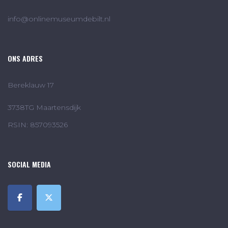
info@onlinemuseumdebilt.nl
ONS ADRES
Bereklauw 17
3738TG Maartensdijk
RSIN: 857093526
SOCIAL MEDIA