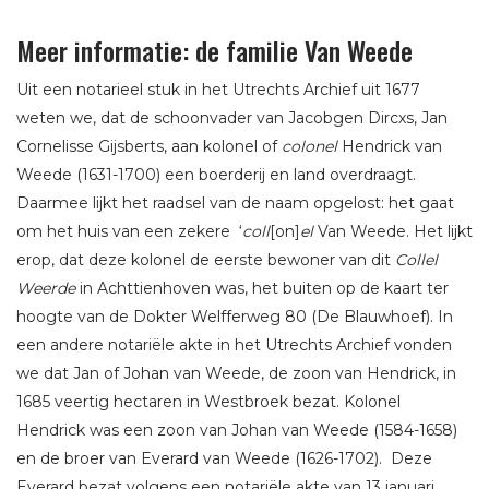
Meer informatie: de familie Van Weede
Uit een notarieel stuk in het Utrechts Archief uit 1677
weten we, dat de schoonvader van Jacobgen Dircxs, Jan
Cornelisse Gijsberts, aan kolonel of
colonel
Hendrick van
Weede (1631-1700) een boerderij en land overdraagt.
Daarmee lijkt het raadsel van de naam opgelost: het gaat
om het huis van een zekere ‘
coll
[on]
el
Van Weede. Het lijkt
erop, dat deze kolonel de eerste bewoner van dit
Collel
Weerde
in Achttienhoven was, het buiten op de kaart ter
hoogte van de Dokter Welfferweg 80 (De Blauwhoef). In
een andere notariële akte in het Utrechts Archief vonden
we dat Jan of Johan van Weede, de zoon van Hendrick, in
1685 veertig hectaren in Westbroek bezat. Kolonel
Hendrick was een zoon van Johan van Weede (1584-1658)
en de broer van Everard van Weede (1626-1702). Deze
Everard bezat volgens een notariële akte van 13 januari