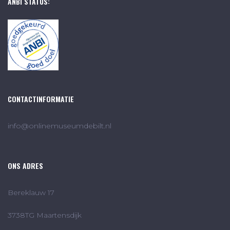
ANBI STATUS:
CONTACTINFORMATIE
info@onlinemuseumdebilt.nl
ONS ADRES
Bereklauw 17
3738TG Maartensdijk