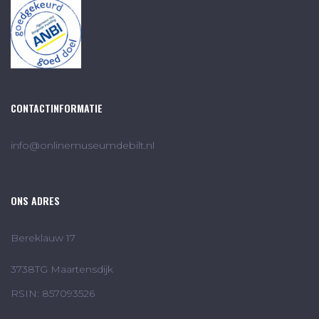
CONTACTINFORMATIE
info@onlinemuseumdebilt.nl
ONS ADRES
Bereklauw 17
3738TG Maartensdijk
RSIN: 857093526