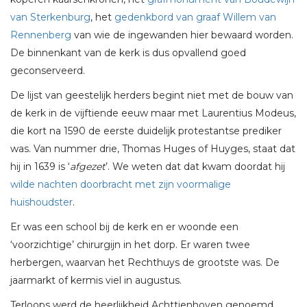
van Sterkenburg
, het
gedenkbord van graaf Willem van
Rennenberg
van wie de ingewanden hier bewaard worden.
De binnenkant van de kerk is dus opvallend goed
geconserveerd.
De lijst van geestelijk herders begint niet met de bouw van
de kerk in de vijftiende eeuw maar met Laurentius Modeus,
die kort na 1590 de eerste duidelijk protestantse prediker
was. Van nummer drie, Thomas Huges of Huyges, staat dat
hij in 1639 is ‘
afgezet
’. We weten dat dat kwam doordat hij
wilde nachten doorbracht met zijn voormalige
huishoudster
.
Er was een school bij de kerk en er woonde een
‘voorzichtige’ chirurgijn in het dorp. Er waren twee
herbergen, waarvan het Rechthuys de grootste was. De
jaarmarkt of kermis viel in augustus.
Terloops werd de heerlijkheid Achttienhoven genoemd,