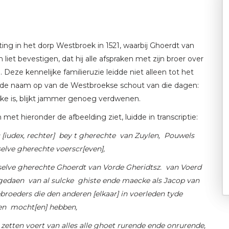
ing in het dorp Westbroek in 1521, waarbij Ghoerdt van
et bevestigen, dat hij alle afspraken met zijn broer over
 Deze kennelijke familieruzie leidde niet alleen tot het
k de naam op van de Westbroekse schout van die dagen:
ake is, blijkt jammer genoeg verdwenen.
et hieronder de afbeelding ziet, luidde in transcriptie:
[iudex, rechter] bey t gherechte van Zuylen, Pouwels
elve gherechte voerscr[even],
elve gherechte Ghoerdt van Vorde Gheridtsz. van Voerd
gedaen van al sulcke ghiste ende maecke als Jacop van
roeders die den anderen [elkaar] in voerleden tyde
en mocht[en] hebben,
zetten voert van alles alle ghoet rurende ende onrurende,