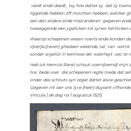
raedt ende daedt, tsy hoe dattet sy dat zy tsa
liggende hebben off mochten hebben, welcker ghi
een den andere ende malcanderen gegeven end
toeseggende een ygelicken tot synen hertlicken w
Waerop schepenen wesen voerts ende konden dat
v[oer]sc[reven] ghedaen wesende, sal van werck bl
sonder argelist in kennisse der waerheyt oec te r
Heb ick Henrick Ranst schout voern[oemd] mijn 
toe bede voer die schepenen regte mede dat sel
onder des schouts syn zegel dattet alsoe geschiet
Gegeven int iaer ons lyve [heer] duysent vifhonde
Vincula [ de dag na 1 augustus 1521].