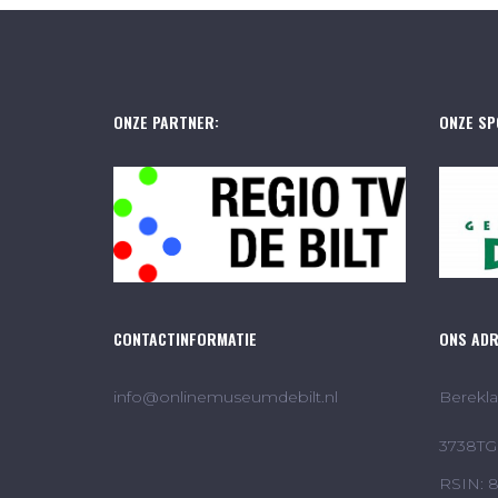
ONZE PARTNER:
ONZE SP
CONTACTINFORMATIE
ONS AD
info@onlinemuseumdebilt.nl
Berekla
3738TG 
RSIN: 