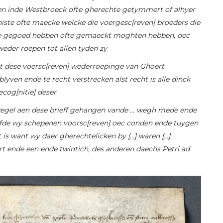
men inde Westbroeck ofte gherechte getymmert of alhyer
ste ofte maecke welcke die voergesc[reven] broeders die
e gegoed hebben ofte gemaeckt moghten hebben, oec
eder roepen tot allen tyden zy
 dese voersc[reven] wederroepinge van Ghoert
yven ende te recht verstrecken alst recht is alle dinck
ecog[nitie] deser
zegel aen dese brieff gehangen vande … wegh mede ende
fde wy schepenen voorsc[reven] oec conden ende tuygen
 is want wy daer gherechtelicken by […] waren […]
rt ende een ende twintich, des anderen daechs Petri ad