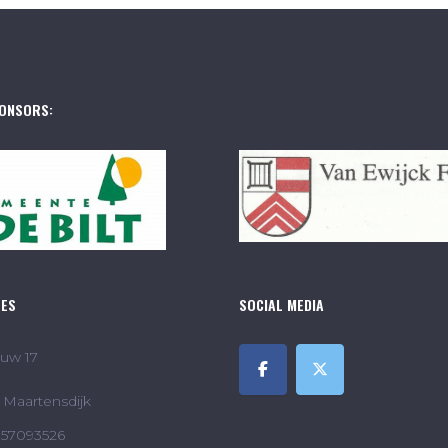
ONSORS:
RES
SOCIAL MEDIA
uw 17
Maartensdijk
857093526