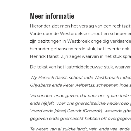
Meer informatie
Hieronder ziet men het verslag van een rechtszitt
Vorde door de Westbroekse schout en schepenen li
zijn bezittingen in Westbroek ongeldig verklaarde.
hieronder getranscribeerde stuk, het leverde oo
Henrick Ranst. Zijn zegel waarvan in het stuk spr
De tekst van het laatmiddeleeuwse stuk, waarvan m
Wy Henrick Ranst, schout inde Westbrouck iudec 
Ghysberts ende Peter Aelbertss. schepenen inde s
Verconden ende geven, dat voer ons quam inde s
ende h[e]eft voer ons gherechtelicke wederroep 
Voerd ende [deze] Geurdt [Ghoerdt] wesende gheb
gegeven ende ghemaeckt hebben off overgegev
Te weten van al sulcke landt, velt ende vee ende 