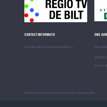
CONTACTINFORMATIE
ONS AD
info@onlinemuseumdebilt.nl
Berekla
3738TG 
RSIN: 
©2018 Online Museum de Bilt. Alle rechten voorbehouden.