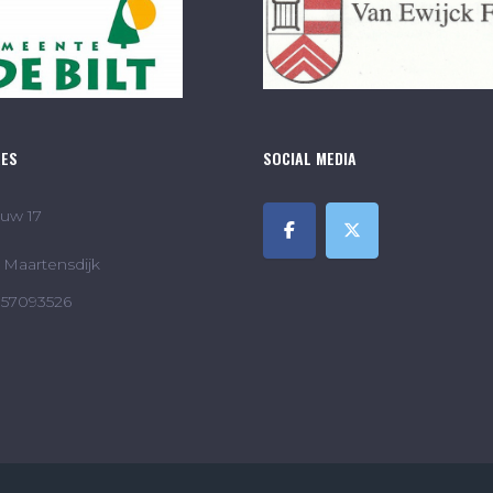
RES
SOCIAL MEDIA
uw 17
Maartensdijk
857093526