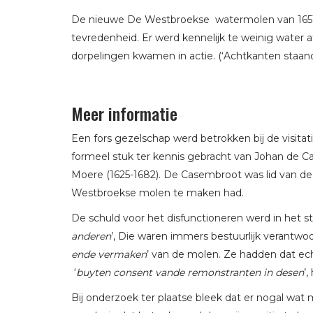
De nieuwe De Westbroekse watermolen van 1651 f
tevredenheid. Er werd kennelijk te weinig water 
dorpelingen kwamen in actie. (‘Achtkanten staa
Meer informatie
Een fors gezelschap werd betrokken bij de visita
formeel stuk ter kennis gebracht van Johan de C
Moere (1625-1682). De Casembroot was lid van d
Westbroekse molen te maken had.
De schuld voor het disfunctioneren werd in het stu
anderen
’, Die waren immers bestuurlijk verantwoo
ende vermaken
’ van de molen. Ze hadden dat ec
‘
buyten consent vande remonstranten in desen
’
Bij onderzoek ter plaatse bleek dat er nogal wat 