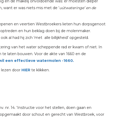
hoog en de makelij onvoldoende was: er moesten dieper
 want er was niets mis met de ‘
uútwateringe’ en de
hepenen en veertien Westbroekers lieten hun dorpsgenoot
 optreden en hun beklag doen bij de molenmaker.
ok al had hij zich ‘met alle billijkheid’ opgesteld.
etering van het water scheppende rad er kwam of niet. In
 te laten bouwen. Voor de akte van 1660 en de
il een effectieve watermolen -1660.
 lezen door
HIER
te klikken.
. nr. 14. ‘Instructie voor het stellen, doen gaan en
opgemaakt door schout en gerecht van Westbroek, voor