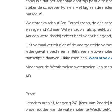
conclusie dat het scheprad door zijn positie te 
stekende schoepen komen. Het lag aan de molen,
uijtschut
’.
Westbroeks schout Jan Corneliszoon, de drie sc
en ingeland Adriaen Willemszoon als spreekbuis
Adriaen werd daarbij echter heel slecht bejegend, o
Het verhaal vertelt niet of de voorgestelde verb
ieder geval moest men in 1682 een nieuwe molen
transcriptie daarvan klikke men aan:
Westbroek w
Meer over de Westbroekse watermolen kan men
AD
Bron:
Utrechts Archief, toegang 241 [fam. Van Reede] inv
onderhouden van de watermolen te Westbroek’, 