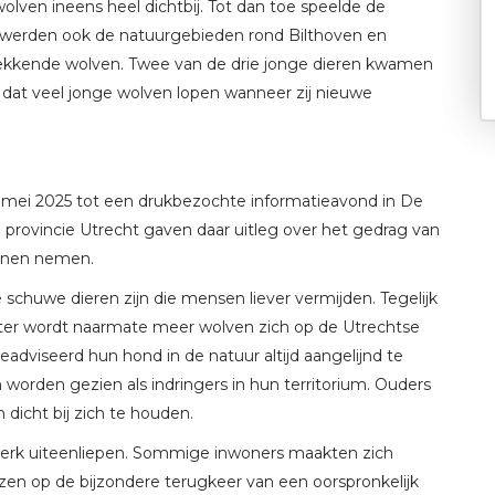
lven ineens heel dichtbij. Tot dan toe speelde de
 Nu werden ook de natuurgebieden rond Bilthoven en
rekkende wolven. Twee van de drie jonge dieren kwamen
o dat veel jonge wolven lopen wanneer zij nieuwe
 mei 2025 tot een drukbezochte informatieavond in De
 provincie Utrecht gaven daar uitleg over het gedrag van
unnen nemen.
chuwe dieren zijn die mensen liever vermijden. Tegelijk
ter wordt naarmate meer wolven zich op de Utrechtse
dviseerd hun hond in de natuur altijd aangelijnd te
rden gezien als indringers in hun territorium. Ouders
 dicht bij zich te houden.
terk uiteenliepen. Sommige inwoners maakten zich
wezen op de bijzondere terugkeer van een oorspronkelijk