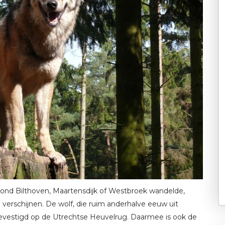
rond Bilthoven, Maartensdijk of Westbroek wandelde,
 verschijnen. De wolf, die ruim anderhalve eeuw uit
evestigd op de Utrechtse Heuvelrug. Daarmee is ook de