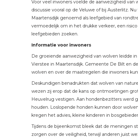
Voor veel inwoners voelde de aanwezigheid van wo
discussie vooral op de Veluwe of bij Austerlitz.
Maartensdijk genoemd als leefgebied van rondt
vermoedelijk om in het drukke verkeer, een risic
leefgebieden zoeken.
Informatie voor inwoners
De groeiende aanwezigheid van wolven leidde in
Vierstee in Maartensdijk. Gemeente De Bilt en de
wolven en over de maatregelen die inwoners k
Deskundigen benadrukten dat wolven van nature s
wezen zij erop dat de kans op ontmoetingen gro
Heuvelrug vestigen. Aan hondenbezitters werd gea
houden. Loslopende honden kunnen door wolven wo
kregen het advies, kleine kinderen in bosgebieden
Tijdens de bijeenkomst bleek dat de meningen s
zorgen over de veiligheid, terwijl anderen juist 