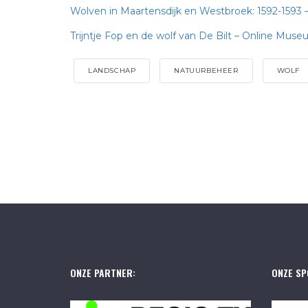
Wolven in Maartensdijk en Westbroek: 1592-1593
Trijntje Fop en de wolf van De Bilt – Online Muse
LANDSCHAP
NATUURBEHEER
WOLF
ONZE PARTNER:
ONZE SP