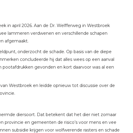
eek in april 2026. Aan de Dr. Welfferweg in Westbroek
wee lammeren verdwenen en verschillende schapen
en afgemaakt.
meldpunt, onderzocht de schade. Op basis van de diepe
enmerken concludeerde hij dat alles wees op een aanval
n pootafdrukken gevonden en kort daarvoor was al een
van Westbroek en leidde opnieuw tot discussie over de
ovincie.
hermde diersoort. Dat betekent dat het dier niet zomaar
en provincie en gemeenten de risico’s voor mens en vee
nen subsidie krijgen voor wolfwerende rasters en schade