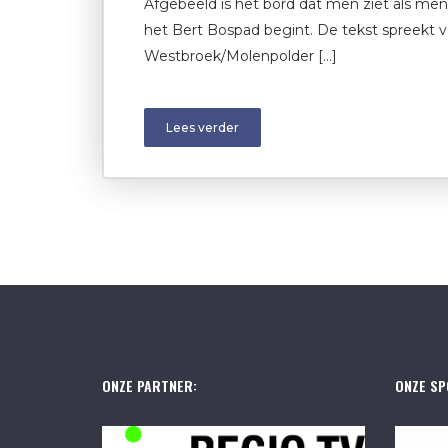
Afgebeeld is het bord dat men ziet als me
het Bert Bospad begint. De tekst spreekt v
Westbroek/Molenpolder […]
Lees verder
ONZE PARTNER:
ONZE SP