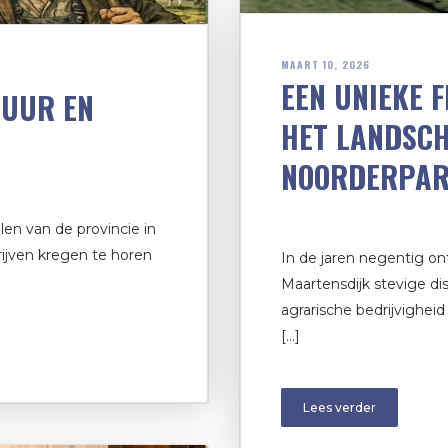
MAART 10, 2026
EEN UNIEKE F
TUUR EN
HET LANDSCH
NOORDERPA
en van de provincie in
ijven kregen te horen
In de jaren negentig o
Maartensdijk stevige di
agrarische bedrijvighei
[…]
Lees verder