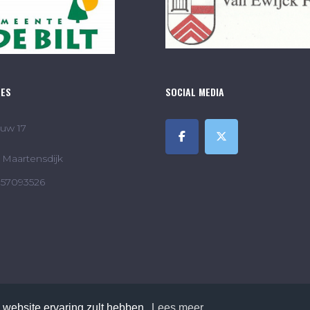
RES
SOCIAL MEDIA
uw 17
Maartensdijk
857093526
 website ervaring zult hebben.
Lees meer