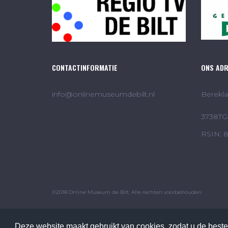
CONTACTINFORMATIE
ONS AD
info@onlinemuseumdebilt.nl
Berekla
3738TG 
RSIN: 
©2018 Online Museum de Bilt. Alle rechten voorbehouden.
Deze website maakt gebruikt van cookies, zodat u de beste