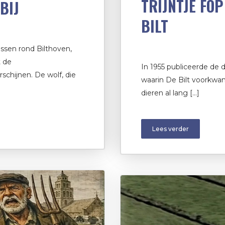
TRIJNTJE FOP
BIJ
BILT
ssen rond Bilthoven,
t de
In 1955 publiceerde de 
schijnen. De wolf, die
waarin De Bilt voorkwa
dieren al lang […]
Lees verder