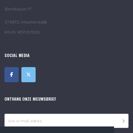
Bereklauw 17
3738TG Maartensdijk
RSIN: 857093526
SOCIAL MEDIA
ONTVANG ONZE NIEUWSBRIEF