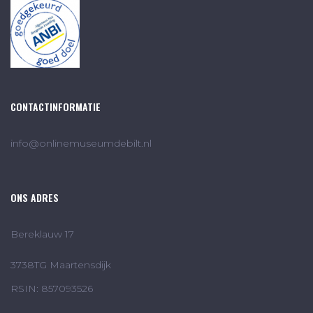
CONTACTINFORMATIE
info@onlinemuseumdebilt.nl
ONS ADRES
Bereklauw 17
3738TG Maartensdijk
RSIN: 857093526