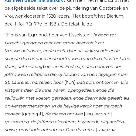
Als men deze link aanklikt
kan men het manuscript met
de afgebeelde tekst over de plundering van Oostbroek en
Vrouwenklooster in 1528 lezen. (Het betreft het Diarium,
deel I, fol. 76r-77v (p. 158)). De tekst luidt:
‘[Floris van Egmond, heer van IJsselstein]
is noch tot
Utrecht gecomen met een groot heervolck tot
Vrouwenclooster, ende heeft daer alsulcke scade ende
scande den nonnen ende joffrouwen van den clooster laten
doen, dat niet segbaer en is. Ende sijn daerenboven der
joffrouwen relliquiën die sij hadden van den heyligen man
St. Laurens, martelaer, hoor
[hun]
patroon, ontnomen. Die
kistgens daer die inne waren, opengedaen, ende die
relliquiën met voeten getreden, ende daermede geleeft als
on-kerstenmenschen. In de heylige kerck hoer gevoech
gedaen
[gepoept]
, de glasen ontwee
[aan tweeën]
gesmeeten, de jofferen cleederen, huysraedt, cleynodiën,
spijse, proviande ontnomen. Den dormiter
[slaapzaal]