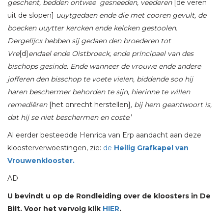
geschent, bedden ontwee
gesneeden, veederen
[de veren
uit de slopen]
uuytgedaen ende die met cooren gevult, de
boecken uuytter kercken ende kelcken gestoolen.
Dergelijcx hebben sij gedaen den broederen tot
Vre
[d]
endael ende Oistbroeck, ende principael van des
bischops gesinde. Ende wanneer de vrouwe ende andere
jofferen den bisschop te voete vielen, biddende soo hij
haren beschermer behorden te sijn, hierinne te willen
remediëren
[het onrecht herstellen]
, bij hem geantwoort is,
dat hij se niet beschermen en coste
.’
Al eerder besteedde Henrica van Erp aandacht aan deze
kloosterverwoestingen, zie:
de
Heilig Grafkapel van
Vrouwenklooster.
AD
U bevindt u op de Rondleiding over de kloosters in De
Bilt. Voor het vervolg klik
HIER
.