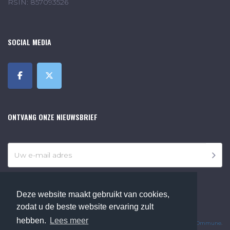
RSIN: 857093526
SOCIAL MEDIA
ONTVANG ONZE NIEUWSBRIEF
Deze website maakt gebruikt van cookies,
zodat u de beste website ervaring zult
©2018 Online Museum de Bilt. Alle rechten voorbehouden.
hebben.
Lees meer
Website Developed by
Ommune
.