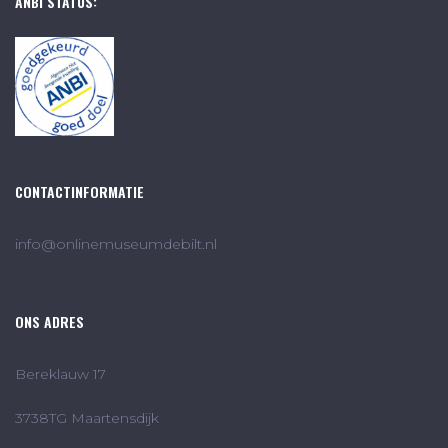
ANBI STATUS:
CONTACTINFORMATIE
info@onlinemuseumdebilt.nl
ONS ADRES
Bereklauw 17
3738TG Maartensdijk