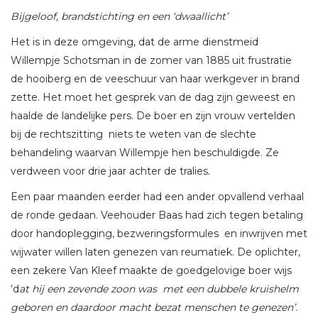
Bijgeloof, brandstichting en een ‘dwaallicht’
Het is in deze omgeving, dat de arme dienstmeid
Willempje Schotsman in de zomer van 1885 uit frustratie
de hooiberg en de veeschuur van haar werkgever in brand
zette. Het moet het gesprek van de dag zijn geweest en
haalde de landelijke pers. De boer en zijn vrouw vertelden
bij de rechtszitting niets te weten van de slechte
behandeling waarvan Willempje hen beschuldigde. Ze
verdween voor drie jaar achter de tralies.
Een paar maanden eerder had een ander opvallend verhaal
de ronde gedaan. Veehouder Baas had zich tegen betaling
door handoplegging, bezweringsformules en inwrijven met
wijwater willen laten genezen van reumatiek. De oplichter,
een zekere Van Kleef maakte de goedgelovige boer wijs
‘d
at hij een zevende zoon was met een dubbele kruishelm
geboren en daardoor macht bezat menschen te genezen’.