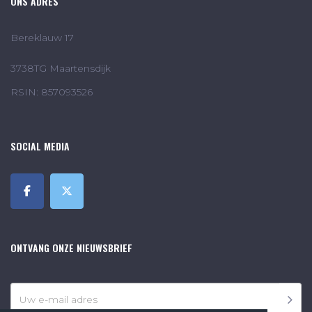
ONS ADRES
Bereklauw 17
3738TG Maartensdijk
RSIN: 857093526
SOCIAL MEDIA
ONTVANG ONZE NIEUWSBRIEF