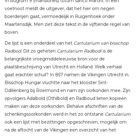
In Rugrum 9 (mansiones) totum sancti Martini. In een
voetnoot meldt de uitgever, dat het hier om negen
boerderijen gaat, vermoedelijk in Ruigenhoek onder
Maartensdijk. Men ziet deze tekst in de vijftiende regel van
boven.
De lijst is een onderdeel van het
Cartularium van bisschop
Radbod
. Dit zo geheten
Cartularium Radbodi
is de
belangrijkste vroegmiddeleeuwse bron voor de
plaatsbeschrijving van Utrecht en Holland. Welk verhaal
gaat erachter schuil? In 857 namen de Vikingen Utrecht in.
Bisschop Hungar vluchtte naar het klooster Sint-
Odiliënberg bij Roermond en nam zijn oorkonden mee. Zijn
opvolgers Adalbold (Othilbold) en Radboud lieten kopieën
maken van deze oorkonden. Behalve afschriften van de
schenkingsoorkonden werd in het zo ontstane
Cartularium
ook een lijst met bezittingen opgeschreven, mogelijk om
na de aftocht van de Vikingen een overzicht van het