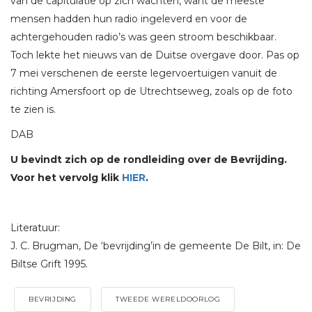
van de capitulatie op zich wachten, want de meeste
mensen hadden hun radio ingeleverd en voor de
achtergehouden radio’s was geen stroom beschikbaar.
Toch lekte het nieuws van de Duitse overgave door. Pas op
7 mei verschenen de eerste legervoertuigen vanuit de
richting Amersfoort op de Utrechtseweg, zoals op de foto
te zien is.
DAB
U bevindt zich op de rondleiding over de Bevrijding.
Voor het vervolg klik
HIER
.
Literatuur:
J. C. Brugman, De ‘bevrijding’in de gemeente De Bilt, in: De
Biltse Grift 1995.
BEVRIJDING
TWEEDE WERELDOORLOG