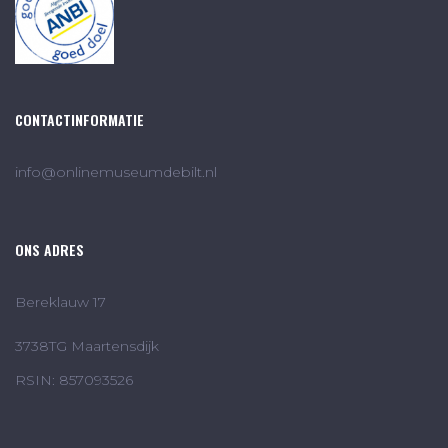
CONTACTINFORMATIE
info@onlinemuseumdebilt.nl
ONS ADRES
Bereklauw 17
3738TG Maartensdijk
RSIN: 857093526