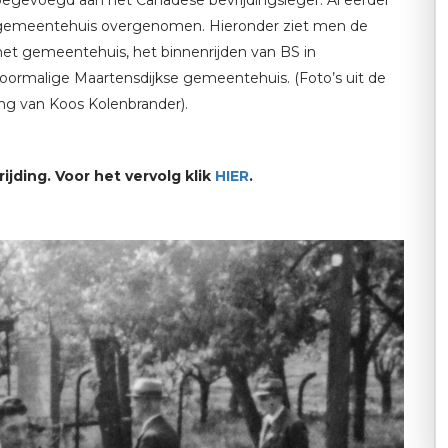
oegevoegd aan het Canadese bevrijdingsleger. Al eerder
t gemeentehuis overgenomen. Hieronder ziet men de
 het gemeentehuis, het binnenrijden van BS in
oormalige Maartensdijkse gemeentehuis. (Foto’s uit de
ng van Koos Kolenbrander).
ijding. Voor het vervolg klik
HIER
.