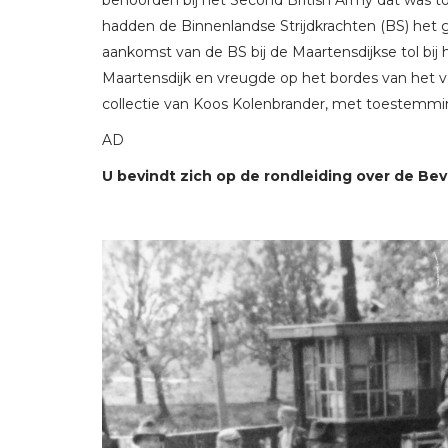
behoorden bij het Second British Army dat was t
hadden de Binnenlandse Strijdkrachten (BS) he
aankomst van de BS bij de Maartensdijkse tol bij
Maartensdijk en vreugde op het bordes van het v
collectie van Koos Kolenbrander, met toestemmi
AD
U bevindt zich op de rondleiding over de Bevr