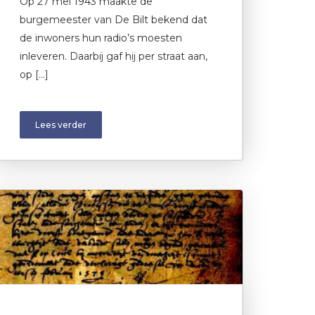
Op 27 mei 1943 maakte de
burgemeester van De Bilt bekend dat
de inwoners hun radio’s moesten
inleveren. Daarbij gaf hij per straat aan,
op […]
Lees verder