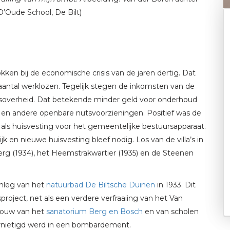
D’Oude School, De Bilt)
kken bij de economische crisis van de jaren dertig. Dat
antal werklozen. Tegelijk stegen de inkomsten van de
ksoverheid. Dat betekende minder geld voor onderhoud
s en andere openbare nutsvoorzieningen. Positief was de
 als huisvesting voor het gemeentelijke bestuursapparaat.
k en nieuwe huisvesting bleef nodig. Los van de villa’s in
rg (1934), het Heemstrakwartier (1935) en de Steenen
nleg van het
natuurbad De Biltsche Duinen
in 1933. Dit
roject, net als een verdere verfraaiing van het Van
bouw van het
sanatorium Berg en Bosch
en van scholen
ernietigd werd in een bombardement.