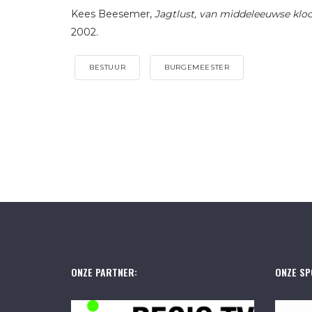
Kees Beesemer,
Jagtlust, van middeleeuwse kloo
2002.
BESTUUR
BURGEMEESTER
ONZE PARTNER:
ONZE SP