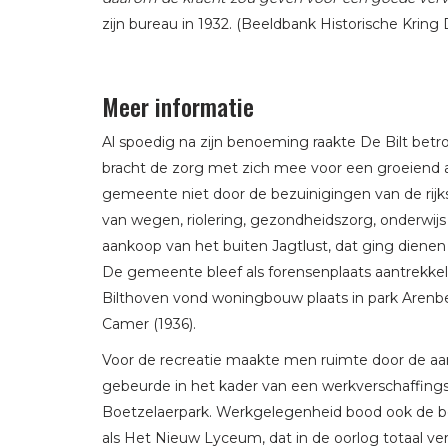
zijn bureau in 1932. (Beeldbank Historische Kring 
Meer informatie
Al spoedig na zijn benoeming raakte De Bilt betro
bracht de zorg met zich mee voor een groeiend a
gemeente niet door de bezuinigingen van de rij
van wegen, riolering, gezondheidszorg, onderwij
aankoop van het buiten Jagtlust, dat ging dienen
De gemeente bleef als forensenplaats aantrekkelij
Bilthoven vond woningbouw plaats in park Arenbe
Camer (1936).
Voor de recreatie maakte men ruimte door de aa
gebeurde in het kader van een werkverschaffingsp
Boetzelaerpark. Werkgelegenheid bood ook de 
als Het Nieuw Lyceum, dat in de oorlog totaal v