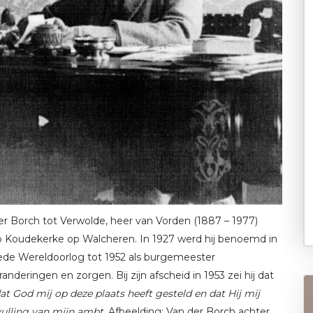
r Borch tot Verwolde, heer van Vorden (1887 – 1977)
p Koudekerke op Walcheren. In 1927 werd hij benoemd in
eede Wereldoorlog tot 1952 als burgemeester
deringen en zorgen. Bij zijn afscheid in 1953 zei hij dat
at God mij op deze plaats heeft gesteld en dat Hij mij
ulling van mijn ambt
. Afbeelding: Van der Borch achter