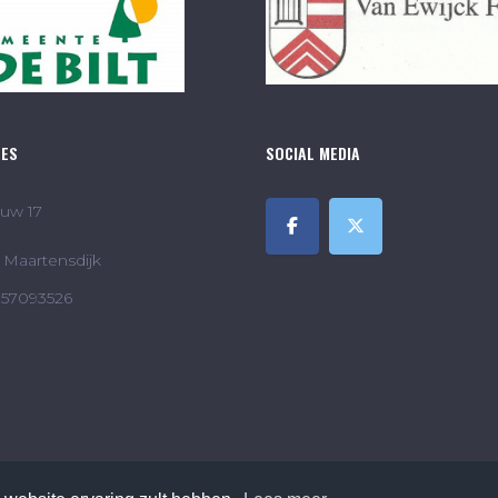
RES
SOCIAL MEDIA
uw 17
Maartensdijk
857093526