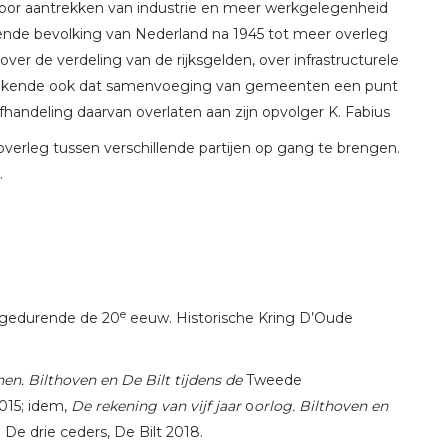
oor aantrekken van industrie en meer werkgelegenheid
ende bevolking van Nederland na 1945 tot meer overleg
ver de verdeling van de rijksgelden, over infrastructurele
etekende ook dat samenvoeging van gemeenten een punt
handeling daarvan overlaten aan zijn opvolger K. Fabius
m overleg tussen verschillende partijen op gang te brengen.
.
e
 gedurende de 20
eeuw. Historische Kring D’Oude
en. Bilthoven en De Bilt tijdens de
Tweede
2015; idem,
De rekening van vijf jaar
o
orlog. Bilthoven en
j De drie ceders, De Bilt 2018.