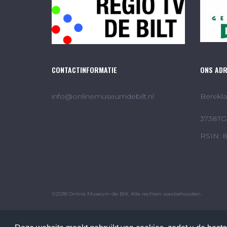
CONTACTINFORMATIE
ONS AD
info@onlinemuseumdebilt.nl
Berekla
3738TG 
RSIN: 
©2018 Online Museum de Bilt. Alle rechten voorbehouden.