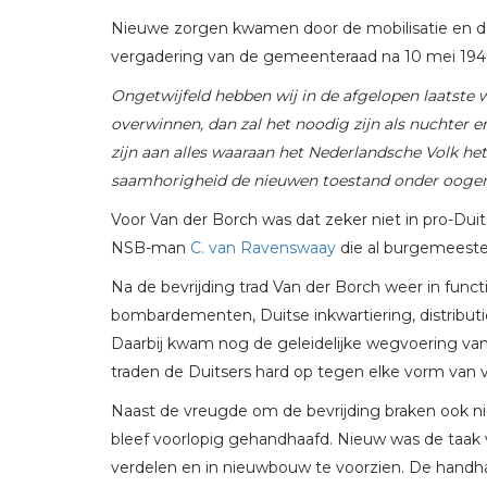
Nieuwe zorgen kwamen door de mobilisatie en de 
vergadering van de gemeenteraad na 10 mei 1940
Ongetwijfeld hebben wij in de afgelopen laatste 
overwinnen, dan zal het noodig zijn als nuchter 
zijn aan alles waaraan het Nederlandsche Volk he
saamhorigheid de nieuwen toestand onder oogen
Voor Van der Borch was dat zeker niet in pro-Duit
NSB-man
C. van Ravenswaay
die al burgemeeste
Na de bevrijding trad Van der Borch weer in func
bombardementen, Duitse inkwartiering, distributie
Daarbij kwam nog de geleidelijke wegvoering van
traden de Duitsers hard op tegen elke vorm van v
Naast de vreugde om de bevrijding braken ook ni
bleef voorlopig gehandhaafd. Nieuw was de taa
verdelen en in nieuwbouw te voorzien. De handh