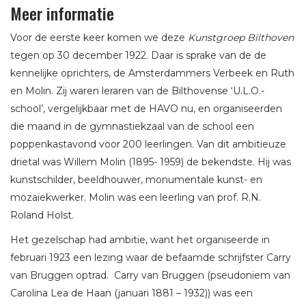
Meer informatie
Voor de eerste keer komen we deze
Kunstgroep Bilthoven
tegen op 30 december 1922. Daar is sprake van de de
kennelijke oprichters, de Amsterdammers Verbeek en Ruth
en Molin. Zij waren leraren van de Bilthovense ‘U.L.O.-
school’, vergelijkbaar met de HAVO nu, en organiseerden
die maand in de gymnastiekzaal van de school een
poppenkastavond voor 200 leerlingen. Van dit ambitieuze
drietal was Willem Molin (1895- 1959) de bekendste. Hij was
kunstschilder, beeldhouwer, monumentale kunst- en
mozaïekwerker. Molin was een leerling van prof. R.N.
Roland Holst.
Het gezelschap had ambitie, want het organiseerde in
februari 1923 een lezing waar de befaamde schrijfster Carry
van Bruggen optrad. Carry van Bruggen (pseudoniem van
Carolina Lea de Haan (januari 1881 – 1932)) was een