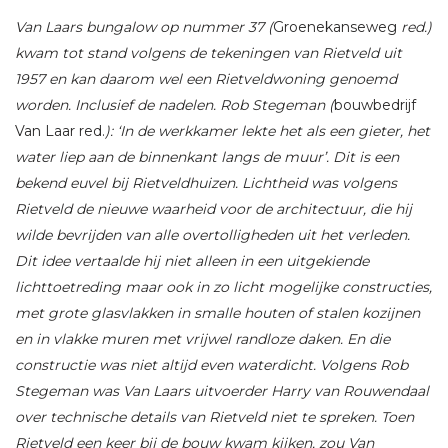
Van Laars bungalow op nummer 37 (
Groenekanseweg
red.)
kwam tot stand volgens de tekeningen van Rietveld uit
1957 en kan daarom wel een Rietveldwoning genoemd
worden. Inclusief de nadelen. Rob Stegeman (
bouwbedrijf
Van Laar red.
): ‘In de werkkamer lekte het als een gieter, het
water liep aan de binnenkant langs de muur’. Dit is een
bekend euvel bij Rietveldhuizen. Lichtheid was volgens
Rietveld de nieuwe waarheid voor de architectuur, die hij
wilde bevrijden van alle overtolligheden uit het verleden.
Dit idee vertaalde hij niet alleen in een uitgekiende
lichttoetreding maar ook in zo licht mogelijke constructies,
met grote glasvlakken in smalle houten of stalen kozijnen
en in vlakke muren met vrijwel randloze daken. En die
constructie was niet altijd even waterdicht. Volgens Rob
Stegeman was Van Laars uitvoerder Harry van Rouwendaal
over technische details van Rietveld niet te spreken. Toen
Rietveld een keer bij de bouw kwam kijken, zou Van