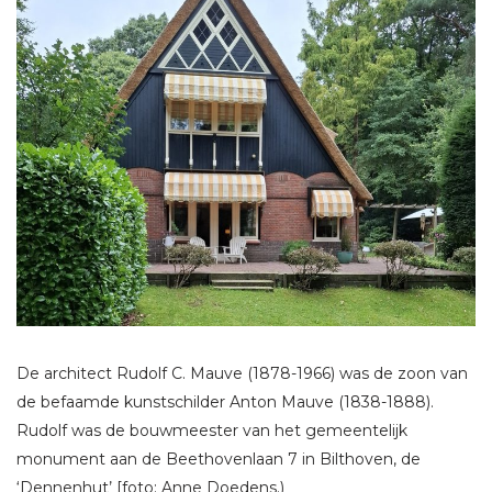
De architect Rudolf C. Mauve (1878-1966) was de zoon van
de befaamde kunstschilder Anton Mauve (1838-1888).
Rudolf was de bouwmeester van het gemeentelijk
monument aan de Beethovenlaan 7 in Bilthoven, de
‘Dennenhut’ [foto: Anne Doedens.)