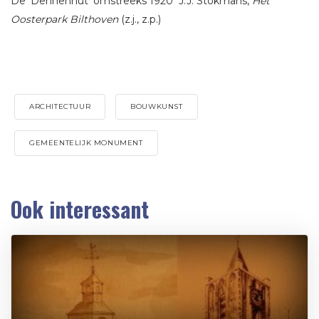
De ‘Dennenhut’ omstreeks 1920 J.J. Stokmans,
Het
Oosterpark Bilthoven
(z.j., z.p.)
ARCHITECTUUR
BOUWKUNST
GEMEENTELIJK MONUMENT
Ook interessant