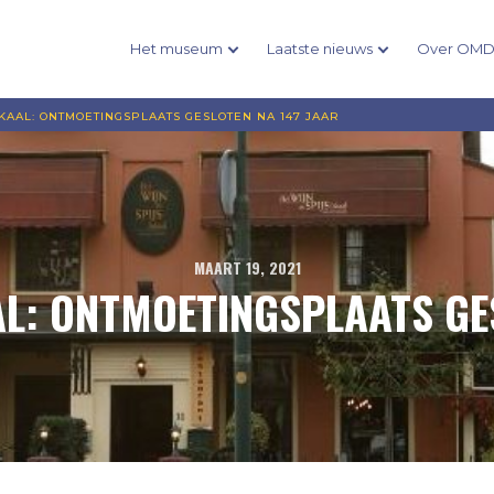
Het museum
Laatste nieuws
Over OM
KAAL: ONTMOETINGSPLAATS GESLOTEN NA 147 JAAR
MAART 19, 2021
AL: ONTMOETINGSPLAATS GE