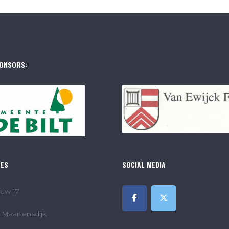
ONSORS:
RES
SOCIAL MEDIA
uw 17
Maartensdijk