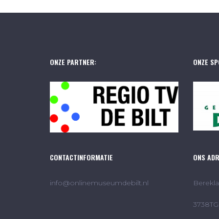
ONZE PARTNER:
ONZE SP
CONTACTINFORMATIE
ONS AD
info@onlinemuseumdebilt.nl
Berekla
3738TG 