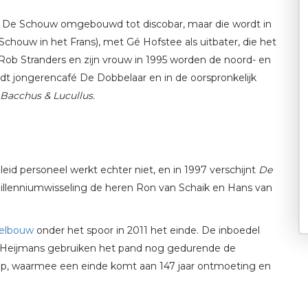
van De Schouw omgebouwd tot discobar, maar die wordt in
Schouw in het Frans), met Gé Hofstee als uitbater, die het
b Stranders en zijn vrouw in 1995 worden de noord- en
ordt jongerencafé De Dobbelaar en in de oorspronkelijk
Bacchus & Lucullus.
id personeel werkt echter niet, en in 1997 verschijnt
De
 millenniumwisseling de heren Ron van Schaik en Hans van
elbouw
onder het spoor in 2011 het einde. De inboedel
en Heijmans gebruiken het pand nog gedurende de
p, waarmee een einde komt aan 147 jaar ontmoeting en