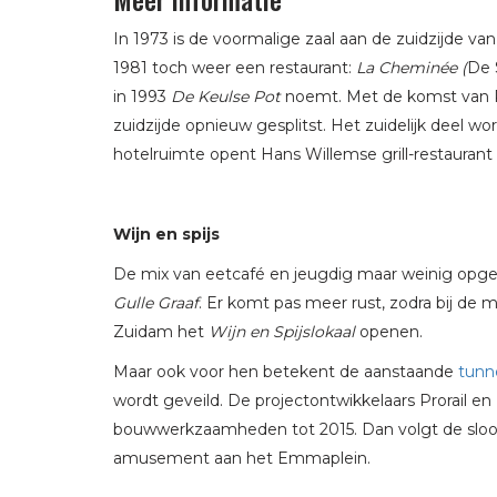
In 1973 is de voormalige zaal aan de zuidzijde 
1981 toch weer een restaurant:
La Cheminée (
De 
in 1993
De Keulse Pot
noemt. Met de komst van Ro
zuidzijde opnieuw gesplitst. Het zuidelijk deel w
hotelruimte opent Hans Willemse grill-restaurant
Wijn en spijs
De mix van eetcafé en jeugdig maar weinig opgele
Gulle Graaf
. Er komt pas meer rust, zodra bij de
Zuidam het
Wijn en Spijslokaal
openen.
Maar ook voor hen betekent de aanstaande
tunn
wordt geveild. De projectontwikkelaars Prorail 
bouwwerkzaamheden tot 2015. Dan volgt de sloo
amusement aan het Emmaplein.