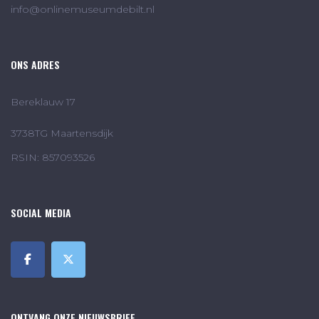
info@onlinemuseumdebilt.nl
ONS ADRES
Bereklauw 17
3738TG Maartensdijk
RSIN: 857093526
SOCIAL MEDIA
ONTVANG ONZE NIEUWSBRIEF