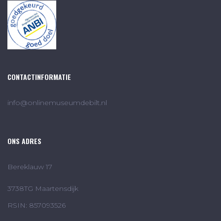
CONTACTINFORMATIE
info@onlinemuseumdebilt.nl
ONS ADRES
Bereklauw 17
3738TG Maartensdijk
RSIN: 857093526