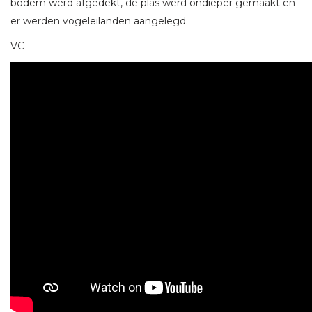
bodem werd afgedekt, de plas werd ondieper gemaakt en
er werden vogeleilanden aangelegd.
VC