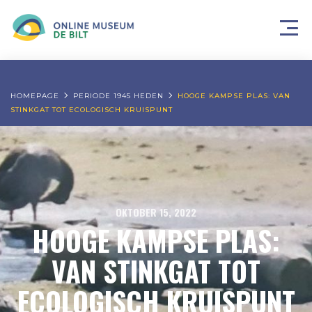
HOMEPAGE
PERIODE 1945 HEDEN
HOOGE KAMPSE PLAS: VAN
STINKGAT TOT ECOLOGISCH KRUISPUNT
OKTOBER 15, 2022
HOOGE KAMPSE PLAS:
VAN STINKGAT TOT
ECOLOGISCH KRUISPUNT