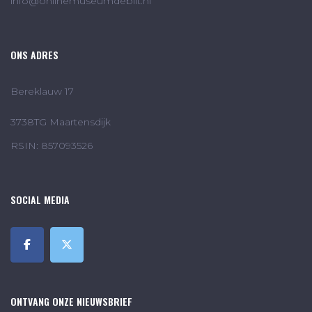
info@onlinemuseumdebilt.nl
ONS ADRES
Bereklauw 17
3738TG Maartensdijk
RSIN: 857093526
SOCIAL MEDIA
ONTVANG ONZE NIEUWSBRIEF