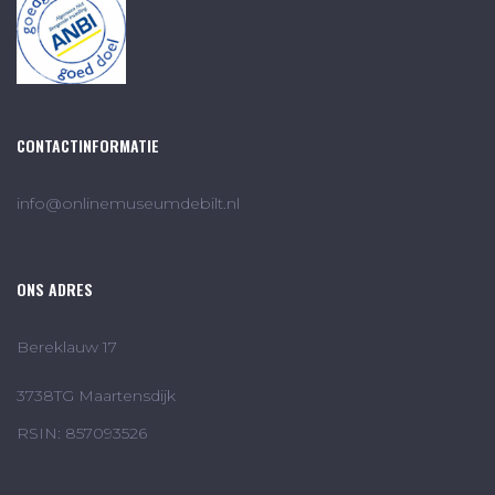
CONTACTINFORMATIE
info@onlinemuseumdebilt.nl
ONS ADRES
Bereklauw 17
3738TG Maartensdijk
RSIN: 857093526