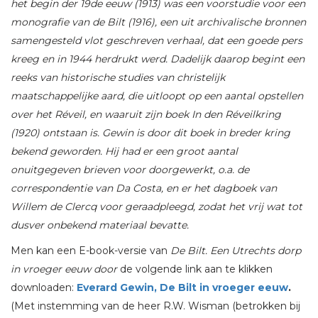
het begin der 19de eeuw (1913) was een voorstudie voor een
monografie van de Bilt (1916), een uit archivalische bronnen
samengesteld vlot geschreven verhaal, dat een goede pers
kreeg en in 1944 herdrukt werd. Dadelijk daarop begint een
reeks van historische studies van christelijk
maatschappelijke aard, die uitloopt op een aantal opstellen
over het Réveil, en waaruit zijn boek In den Réveilkring
(1920) ontstaan is. Gewin is door dit boek in breder kring
bekend geworden. Hij had er een groot aantal
onuitgegeven brieven voor doorgewerkt, o.a. de
correspondentie van Da Costa, en er het dagboek van
Willem de Clercq voor geraadpleegd, zodat het vrij wat tot
dusver onbekend materiaal bevatte.
Men kan een E-book-versie van
De Bilt. Een Utrechts dorp
in vroeger eeuw door
de volgende link aan te klikken
downloaden:
Everard Gewin, De Bilt in vroeger eeuw
.
(Met instemming van de heer R.W. Wisman (betrokken bij