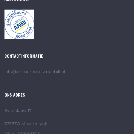
CONTACTINFORMATIE
info@onlinemuseumdebilt.nl
ONS ADRES
Bereklauw 17
3738TG Maartensdijk
RSIN: 857093526