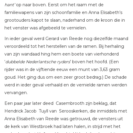
hant’
op naar boven. Eerst om het raam met de
familiewapens van zijn schoonfamilie en Anna Elisabeth’s
grootouders kapot te slaan, naderhand om de kroon die in
het venster was afgebeeld te vernielen.
In ieder geval werd Gerard van Reede nog diezelfde maand
veroordeeld tot het herstellen van de ramen. Bij herhaling
van zijn wandaad hing hem een boete van vierhonderd
‘
dubbelde Nederlantsche ryders
’ boven het hoofd. (Een
rijder was in de vijftiende eeuw een munt van 3,63 gram
goud. Het ging dus om een zeer groot bedrag.) De schade
werd in ieder geval verhaald en de vernielde ramen werden
vervangen.
Een paar jaar later deed Casembrooth zijn beklag, dat
Hendrick Jacob Tuyll van Serooskerken, die inmiddels met
Anna Elisabeth van Reede was getrouwd, de vensters uit
de kerk van Westbroek had laten halen, in strijd met het