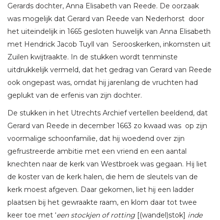
Gerards dochter, Anna Elisabeth van Reede. De oorzaak
was mogelijk dat Gerard van Reede van Nederhorst door
het uiteindelijk in 1665 gesloten huwelijk van Anna Elisabeth
met Hendrick Jacob Tuyll van Serooskerken, inkomsten uit
Zuilen kwijtraakte. In de stukken wordt tenminste
uitdrukkelijk vermeld, dat het gedrag van Gerard van Reede
ook ongepast was, omdat hij jarenlang de vruchten had
geplukt van de erfenis van zijn dochter.
De stukken in het Utrechts Archief vertellen beeldend, dat
Gerard van Reede in december 1663 zo kwaad was op zijn
voormalige schoonfamilie, dat hij woedend over zijn
gefrustreerde ambitie met een vriend en een aantal
knechten naar de kerk van Westbroek was gegaan. Hij liet
de koster van de kerk halen, die hem de sleutels van de
kerk moest afgeven. Daar gekomen, liet hij een ladder
plaatsen bij het gewraakte raam, en klom daar tot twee
keer toe met ‘
een stockjen of rotting
[(wandel)stok]
inde