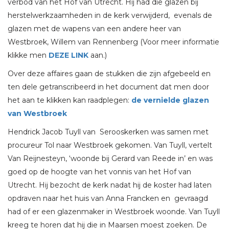
verbod van het Hof van Utrecht. Hij had die glazen bij
herstelwerkzaamheden in de kerk verwijderd, evenals de
glazen met de wapens van een andere heer van
Westbroek, Willem van Rennenberg (Voor meer informatie
klikke men
DEZE LINK
aan.)
Over deze affaires gaan de stukken die zijn afgebeeld en
ten dele getranscribeerd in het document dat men door
het aan te klikken kan raadplegen:
de vernielde glazen
van Westbroek
Hendrick Jacob Tuyll van Serooskerken was samen met
procureur Tol naar Westbroek gekomen. Van Tuyll, vertelt
Van Reijnesteyn, ‘woonde bij Gerard van Reede in’ en was
goed op de hoogte van het vonnis van het Hof van
Utrecht. Hij bezocht de kerk nadat hij de koster had laten
opdraven naar het huis van Anna Francken en gevraagd
had of er een glazenmaker in Westbroek woonde. Van Tuyll
kreeg te horen dat hij die in Maarsen moest zoeken. De