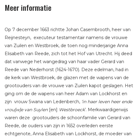
Meer informatie
Op 7 december 1663 richtte Johan Casembrooth, heer van
Reijnesteyn, executeur testamentair namens de vrouwe
van Zuilen en Westbroek, de toen nog minderjarige Anna
Elisabeth van Reede, zich tot het Hof van Utrecht. Hij deed
dat vanwege het wangedrag van haar vader Gerard van
Reede van Nederhorst (1624-1670). Deze edelman, had in
de kerk van Westbroek, de glazen met de wapens van de
grootouders van de vrouwe van Zuilen kapot geslagen. Het
ging om de de wapens van heer Adam van Lockhorst en
zijn vrouw Swana van Ledenberch,
‘in haer leven heer ende
vrou[w]e van Suylen
[en]
Westbroeck
’. Merkwaardigerwijs
waren deze grootouders de schoonfamilie van Gerard van
Reede, de ouders van zijn in 1652 overleden eerste
echtgenote, Anna Elisabeth van Lockhorst, de moeder van