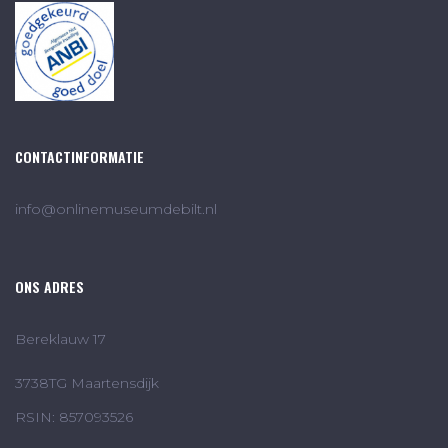
CONTACTINFORMATIE
info@onlinemuseumdebilt.nl
ONS ADRES
Bereklauw 17
3738TG Maartensdijk
RSIN: 857093526