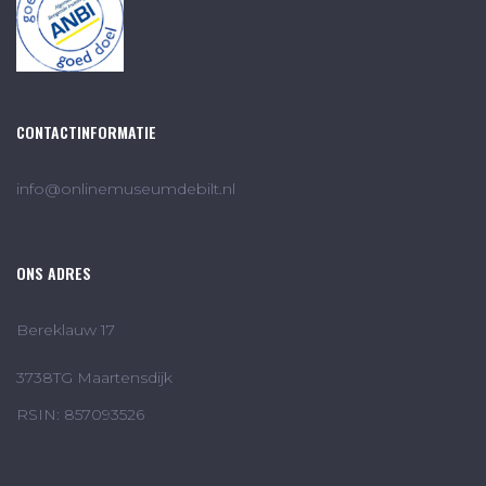
CONTACTINFORMATIE
info@onlinemuseumdebilt.nl
ONS ADRES
Bereklauw 17
3738TG Maartensdijk
RSIN: 857093526