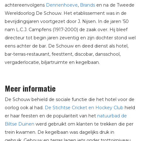
achtereenvolgens
Dennenhoeve
,
Brands
en na de Tweede
Wereldoorlog De Schouw. Het etablissement was in de
bevrijdingsjaren voortgezet door J. Nijsen. In de jaren ’50
nam L.C.J. Campfens (1917-2000) de zaak over. Hij bleef
directeur tot begin jaren zeventig en zijn dochter stond wel
eens achter de bar. De Schouw en deed dienst als hotel,
bar-terras-restaurant, feesttent, discobar, dansschool,
vergaderlocatie, biljartruimte en kegelbaan.
Meer informatie
De Schouw behield de sociale functie die het hotel voor de
oorlog ook al had.
De Stichtse Cricket en Hockey Club
hield
er haar feesten en de populariteit van het
natuurbad de
Biltse Duinen
werd gebruikt om klanten te trekken die per
trein kwamen. De kegelbaan was dagelijks druk in
gebruik. Gebouw en terras lagen iets onder trottoirniveau