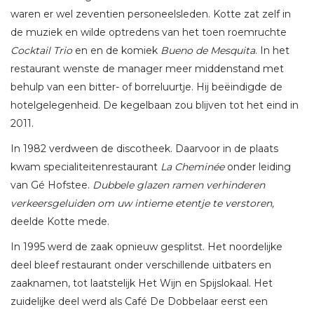
waren er wel zeventien personeelsleden. Kotte zat zelf in
de muziek en wilde optredens van het toen roemruchte
Cocktail Trio
en en de komiek
Bueno de Mesquita
. In het
restaurant wenste de manager meer middenstand met
behulp van een bitter- of borreluurtje. Hij beëindigde de
hotelgelegenheid. De kegelbaan zou blijven tot het eind in
2011.
In 1982 verdween de discotheek. Daarvoor in de plaats
kwam specialiteitenrestaurant
La Cheminée
onder leiding
van Gé Hofstee.
Dubbel
e glazen ramen verhinderen
verkeersgeluiden om uw intieme etentje te verstoren,
deelde Kotte mede.
In 1995 werd de zaak opnieuw gesplitst. Het noordelijke
deel bleef restaurant onder verschillende uitbaters en
zaaknamen, tot laatstelijk Het Wijn en Spijslokaal. Het
zuidelijke deel werd als Café De Dobbelaar eerst een