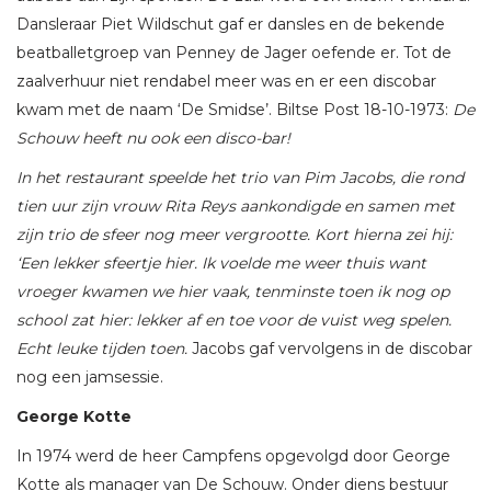
Dansleraar Piet Wildschut gaf er dansles en de bekende
beatballetgroep van Penney de Jager oefende er. Tot de
zaalverhuur niet rendabel meer was en er een discobar
kwam met de naam ‘De Smidse’. Biltse Post 18-10-1973:
De
Schouw heeft nu ook een disco-bar!
In het restaurant speelde het trio van Pim Jacobs, die rond
tien uur zijn vrouw Rita Reys aankondigde en samen met
zijn trio de sfeer nog meer vergrootte. Kort hierna zei hij:
‘Een lekker sfeertje hier. Ik voelde me weer thuis want
vroeger kwamen we hier vaak, tenminste toen ik nog op
school zat hier: lekker af en toe voor de vuist weg spelen.
Echt leuke tijden toen.
Jacobs gaf vervolgens in de discobar
nog een jamsessie.
George Kotte
In 1974 werd de heer Campfens opgevolgd door George
Kotte als manager van De Schouw. Onder diens bestuur