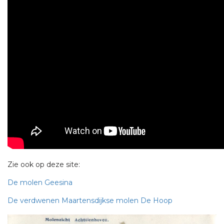
Zie ook op deze site:
De molen Geesina
De verdwenen Maartensdijkse molen De Hoop