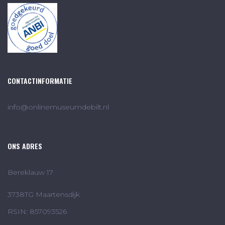
CONTACTINFORMATIE
info@onlinemuseumdebilt.nl
ONS ADRES
Bereklauw 17
3738TG Maartensdijk
RSIN: 857093526