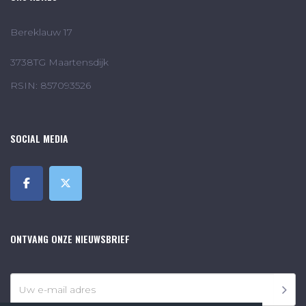
Bereklauw 17
3738TG Maartensdijk
RSIN: 857093526
SOCIAL MEDIA
ONTVANG ONZE NIEUWSBRIEF