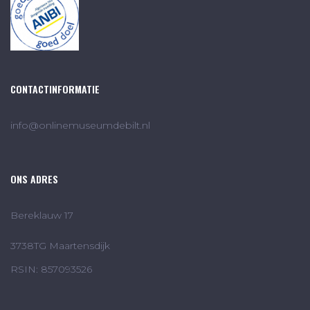
CONTACTINFORMATIE
info@onlinemuseumdebilt.nl
ONS ADRES
Bereklauw 17
3738TG Maartensdijk
RSIN: 857093526