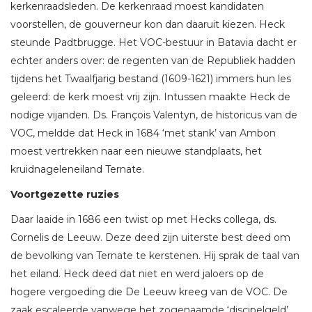
kerkenraadsleden. De kerkenraad moest kandidaten
voorstellen, de gouverneur kon dan daaruit kiezen. Heck
steunde Padtbrugge. Het VOC-bestuur in Batavia dacht er
echter anders over: de regenten van de Republiek hadden
tijdens het Twaalfjarig bestand (1609-1621) immers hun les
geleerd: de kerk moest vrij zijn. Intussen maakte Heck de
nodige vijanden. Ds. François Valentyn, de historicus van de
VOC, meldde dat Heck in 1684 ‘met stank’ van Ambon
moest vertrekken naar een nieuwe standplaats, het
kruidnageleneiland Ternate.
Voortgezette ruzies
Daar laaide in 1686 een twist op met Hecks collega, ds.
Cornelis de Leeuw. Deze deed zijn uiterste best deed om
de bevolking van Ternate te kerstenen. Hij sprak de taal van
het eiland. Heck deed dat niet en werd jaloers op de
hogere vergoeding die De Leeuw kreeg van de VOC. De
zaak escaleerde vanwege het zogenaamde ‘discipelgeld’