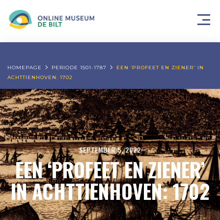
HOMEPAGE
PERIODE 1501-1787
EEN ‘PROFEET EN ZIENER’ IN
ACHTTIENHOVEN: 1702
SEPTEMBER 5, 2022
EEN ‘PROFEET EN ZIENER’
IN ACHTTIENHOVEN: 1702