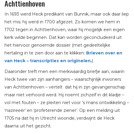
Achttienhoven
In 1693 werd Heck predikant van Bunnik, maar ook daar liep
het mis: hij werd in 1700 afgezet. Zo komen we hem in
1702 tegen in Achttienhoven, waar hij mogelijk een eigen
kerk wilde beginnen. Dat kan worden geconcludeerd uit
het hiervoor genoemde dossier (met gedeeltelijke
hertaling in te zien door aan te klikken:
Brieven over en
van Heck – transcripties en originelen
.
)
Daaronder treft men een merkwaardig briefje aan, waarin
Heck twee van zijn aanhangers – waarschijnlijk inwoners
van Achttienhoven – vertelt dat hij in zijn gevangenschap
maar niet verhoord werd. Hij noemt zichzelf in dit kladje –
vol met fouten – ze pleiten niet voor ’s mans ontwikkeling –
‘nazireeër’ en ‘profeterende ziener’. Op een melding uit
1705 na dat hij in Utrecht woonde, verdwijnt de Heck
daarna uit het gezicht.