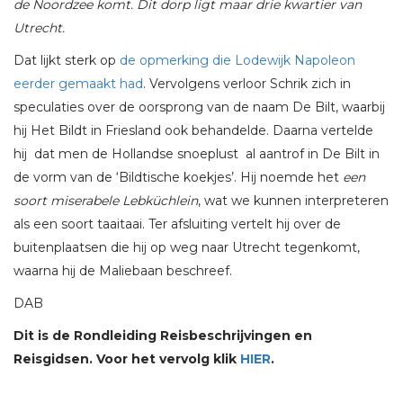
de Noordzee komt. Dit dorp ligt maar drie kwartier van
Utrecht.
Dat lijkt sterk op
de opmerking die Lodewijk Napoleon
eerder gemaakt had
. Vervolgens verloor Schrik zich in
speculaties over de oorsprong van de naam De Bilt, waarbij
hij Het Bildt in Friesland ook behandelde. Daarna vertelde
hij dat men de Hollandse snoeplust al aantrof in De Bilt in
de vorm van de ‘Bildtische koekjes’. Hij noemde het
een
soort miserabele Lebküchlein
, wat we kunnen interpreteren
als een soort taaitaai. Ter afsluiting vertelt hij over de
buitenplaatsen die hij op weg naar Utrecht tegenkomt,
waarna hij de Maliebaan beschreef.
DAB
Dit is de Rondleiding Reisbeschrijvingen en
Reisgidsen. Voor het vervolg klik
HIER
.