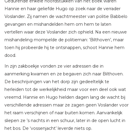
Gedurende enkele hoofdstukken van het boek waren
Hannie en haar geliefde Hugo op zoek naar de verrader
Voslander. Zij namen de wachtmeester van politie Babbelo
gevangen en mishandelden hem om hem te laten
vertellen waar deze Voslander zich ophield. Na een nieuwe
mishandeling mompelde de politieman: ‘Bilthoven’, maar
toen hij probeerde hij te ontsnappen, schoot Hannie hem
dood.
In zijn zakboekje vonden ze vier adressen die in
aanmerking kwamen en ze begaven zich naar Bilthoven.
De beschrijvingen van het dorp zijn gedeeltelijk te
herleiden tot de werkelijkheid maar voor een deel ook wat
vreemd. Hannie en Hugo hielden dagen lang de wacht bij
verschillende adressen maar ze zagen geen Voslander voor
het raam verschijnen of naar buiten komen. Aanvankelijk
sliepen ze ’s nachts in een schuur, later in de open lucht in
het bos. De ‘vossenjacht’ leverde niets op.