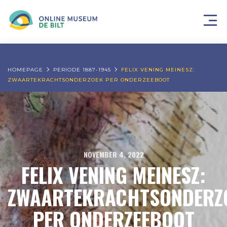
HOMEPAGE
PERIODE 1887-1945
FELIX VENING MEINESZ:
ZWAARTEKRACHTSONDERZOEK PER ONDERZEEBOOT
NOVEMBER 4, 2022
FELIX VENING MEINESZ:
ZWAARTEKRACHTSONDERZ
PER ONDERZEEBOOT