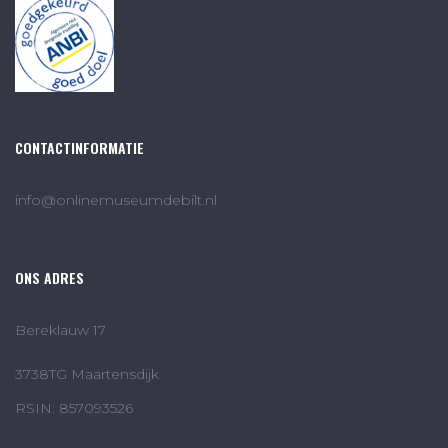
CONTACTINFORMATIE
info@onlinemuseumdebilt.nl
ONS ADRES
Bereklauw 17
3738TG Maartensdijk
RSIN: 857093526