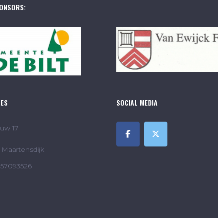
ONSORS:
RES
SOCIAL MEDIA
uw 17
Maartensdijk
857093526