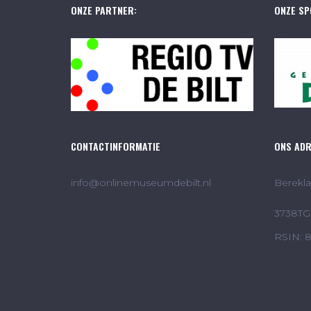
ONZE PARTNER:
ONZE SP
CONTACTINFORMATIE
ONS AD
info@onlinemuseumdebilt.nl
Berekla
3738TG 
RSIN: 